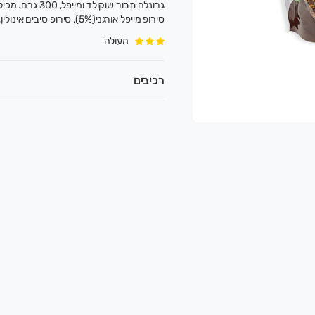
סירופ מייפל אורגני(5%), סירופ סיבים אינולין, שמן קוקוס אורגני. 12% חלבון, טבעוני.
מעולה
.
קלאות אוהבת אדמה ואדם, ומנגיש תוצרת טרייה, בר
רכיבים
אירופאים.