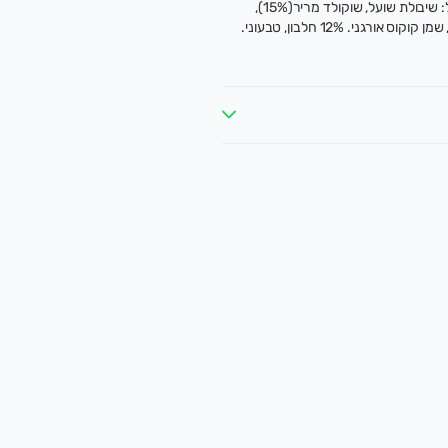
גרונלה תבור שוקולד ומייפל, 300 גרם. מכיל: שיבולת שועל, שוקולד מריר(15%),
יאה ונקייה, עד הבית.