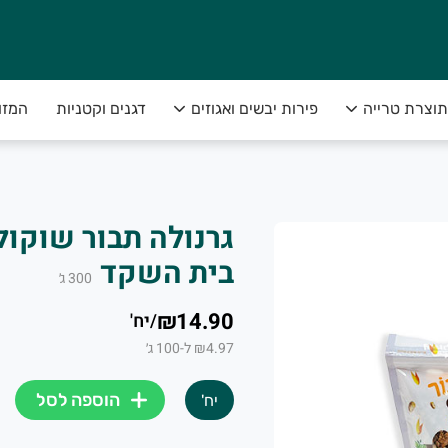
תוצרת טרייה
פירות יבשים ואגוזים
דגנים וקטניות
המזו
מא, גם ביחידות ולא רק במשקל,
ת הכי טוב שיש בשדה, עד הבית🏡. ובאחריות מלאה
בית השקד
300
ג׳
₪14.90
/
יח'
₪4.97 ל-100 ג׳
הוספה לסל
יח'
ת ופירות טריים עד הבית ו-5% הנחה קבועים בכל משלוח. ללא כפל מבצעים. לעוד פרט