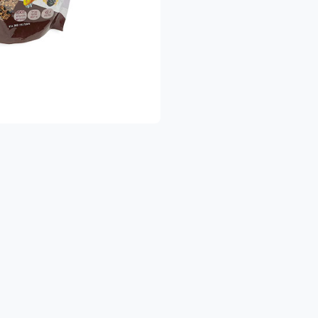
כדאי לדעת ❤
 האריזה וההפצה של המשק ניתן באמצעות האורגני
ם, ומנגיש תוצרת טרייה, בריאה ונקייה, עד הבית
לשאלות נוספות וכל סיוע, ניתן לפנות אלינו במספר וואטסאפ: 054422020
הנאה ובריאות
משפחת משק מיכאלי 👨‍
י מגדלים ירקות ופירות אורגניים עם תווי תקן ישראלים ואירופאים