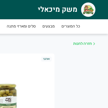
משק מיכאלי
שק מיכאלי
כל המוצרים
מבצעים
סלים ומארזי מתנה
שק מיכאלי - מהשדה עד הבית
חנות החדשה אפשר להזמין תוצרת אורגנית ובת-קיי
לדעת בלב שלם שקבלת תוצרת נקייה, טרייה שמטופל
חזרה לחנות
קדימו להזמין!
אורגני
פע מבצעי טעימים בחנות
------
שק מיכאלי מזמין אותך להצטרף לתכנית המנויים, ללא התחייבות ועלות, ומבטיח ירקו