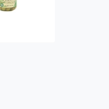
כדאי לדעת ❤
 האריזה וההפצה של המשק ניתן באמצעות האורגני
ם, ומנגיש תוצרת טרייה, בריאה ונקייה, עד הבית
לשאלות נוספות וכל סיוע, ניתן לפנות אלינו במספר וואטסאפ: 054422020
הנאה ובריאות
משפחת משק מיכאלי 👨‍
י מגדלים ירקות ופירות אורגניים עם תווי תקן ישראלים ואירופאים