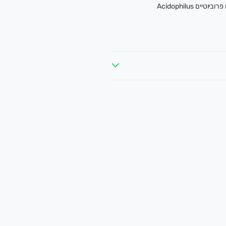
ם Acidophilus
יאה ונקייה, עד הבית.