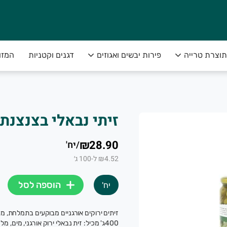
תוצרת טרייה
פירות יבשים ואגוזים
דגנים וקטניות
המזו
מא, גם ביחידות ולא רק במשקל,
ת הכי טוב שיש בשדה, עד הבית🏡. ובאחריות מלאה
זיתי נבאלי בצנצנת 
₪28.90
/
יח'
₪4.52 ל-100 ג׳
הוספה לסל
יח'
ת ופירות טריים עד הבית ו-5% הנחה קבועים בכל משלוח. ללא כפל מבצעים. לעוד פרט
400ג' מכיל: זית נבאלי ירוק אורגני, מים, 