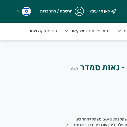
לאן מגיעים?
הרשמה / התחברות
וה
תחליפי חלב ומשקאות
קוסמטיקה שמפו וסבונים
.
- נאות סמדר
640
ג׳
ים על המנוי>>
זיתים ירוקים אורגניים מבוקעים בתמלחת, משקל נקי: 640ג' משקל לאחר סינון:
מלח, פלחי לימון אורגניים, פלפל אדום חריף.