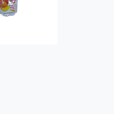
כדאי לדעת ❤
 האריזה וההפצה של המשק ניתן באמצעות האורגני
ם, ומנגיש תוצרת טרייה, בריאה ונקייה, עד הבית
לשאלות נוספות וכל סיוע, ניתן לפנות אלינו במספר וואטסאפ: 054422020
הנאה ובריאות
משפחת משק מיכאלי 👨‍
י מגדלים ירקות ופירות אורגניים עם תווי תקן ישראלים ואירופאים