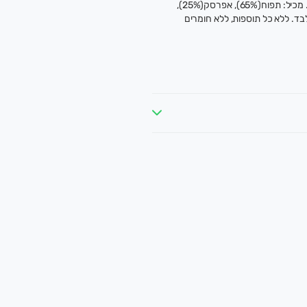
סמוצ'י תפוח, אפרסק, מנגו אורגני, 100 גרם. מכיל: תפוח(65%), אפרסק(25%),
ק בלבד. ללא כל תוספות, ללא חומרים
יאה ונקייה, עד הבית.