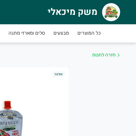
משק מיכאלי
שק מיכאלי
כל המוצרים
מבצעים
סלים ומארזי מתנה
שק מיכאלי - מהשדה עד הבית
חנות החדשה אפשר להזמין תוצרת אורגנית ובת-קיי
לדעת בלב שלם שקבלת תוצרת נקייה, טרייה שמטופל
חזרה לחנות
קדימו להזמין!
אורגני
פע מבצעי טעימים בחנות
------
שק מיכאלי מזמין אותך להצטרף לתכנית המנויים, ללא התחייבות ועלות, ומבטיח ירקו