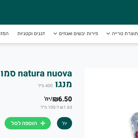
תוצרת טרייה
פירות יבשים ואגוזים
דגנים וקטניות
המזו
מא, גם ביחידות ולא רק במשקל,
ת הכי טוב שיש בשדה, עד הבית🏡. ובאחריות מלאה
a nuova
מנגו
400
מ״ל
₪6.50
/
יח'
₪1.63 ל-100 מ״ל
הוספה לסל
יח'
ת ופירות טריים עד הבית ו-5% הנחה קבועים בכל משלוח. ללא כפל מבצעים. לעוד פרט