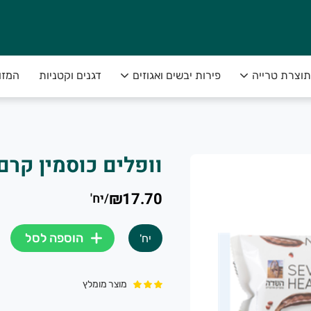
תוצרת טרייה
פירות יבשים ואגוזים
דגנים וקטניות
המזו
מא, גם ביחידות ולא רק במשקל,
ת הכי טוב שיש בשדה, עד הבית🏡. ובאחריות מלאה
וופלים כוסמין קרם
₪17.70
/
יח'
הוספה לסל
יח'
מוצר מומלץ
ת ופירות טריים עד הבית ו-5% הנחה קבועים בכל משלוח. ללא כפל מבצעים. לעוד פרט