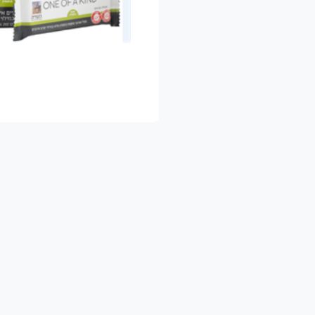
כדאי לדעת ❤
 האריזה וההפצה של המשק ניתן באמצעות האורגני
ם, ומנגיש תוצרת טרייה, בריאה ונקייה, עד הבית
לשאלות נוספות וכל סיוע, ניתן לפנות אלינו במספר וואטסאפ: 054422020
הנאה ובריאות
משפחת משק מיכאלי 👨‍
י מגדלים ירקות ופירות אורגניים עם תווי תקן ישראלים ואירופאים