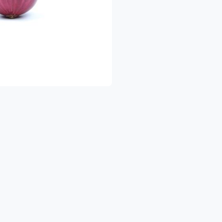
כדאי לדעת ❤
 האריזה וההפצה של המשק ניתן באמצעות האורגני
ם, ומנגיש תוצרת טרייה, בריאה ונקייה, עד הבית
לשאלות נוספות וכל סיוע, ניתן לפנות אלינו במספר וואטסאפ: 054422020
הנאה ובריאות
משפחת משק מיכאלי 👨‍
י מגדלים ירקות ופירות אורגניים עם תווי תקן ישראלים ואירופאים