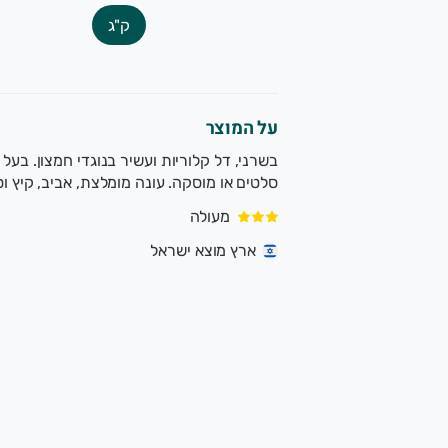
ק"ג
כדאי לדעת ❤
 האריזה וההפצה של המשק ניתן באמצעות האורגני
ם, ומנגיש תוצרת טרייה, בריאה ונקייה, עד הבית
על המוצר
לשאלות נוספות וכל סיוע, ניתן לפנות אלינו במספר וואטסאפ: 054422020
הנאה ובריאות
נימוח וטעם עמוק שמתאים בול לקלייה, טיגון,
משפחת משק מיכאלי 👨‍
ם או מוסקה. עונה מומלצת, אביב, קיץ וסתיו.
י מגדלים ירקות ופירות אורגניים עם תווי תקן ישראלים ואירופאים
מעולה
ארץ מוצא ישראל